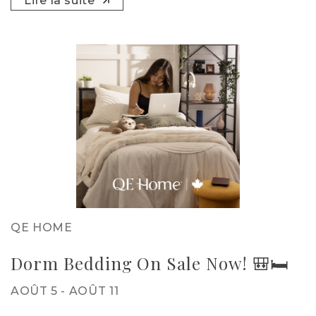
Lire la suite
QE HOME
Dorm Bedding On Sale Now! 🎒🛏️
AOÛT 5 - AOÛT 11