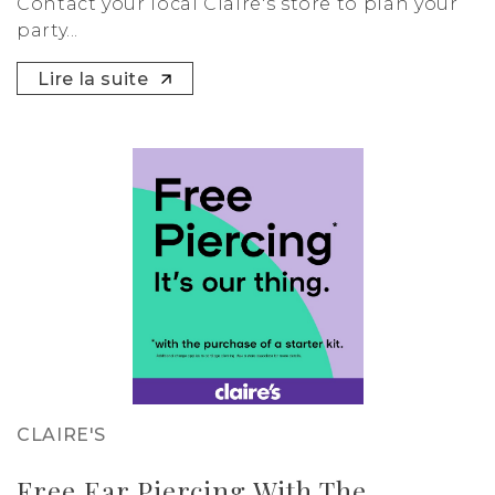
Contact your local Claire's store to plan your
party...
Lire la suite
CLAIRE'S
Free Ear Piercing With The